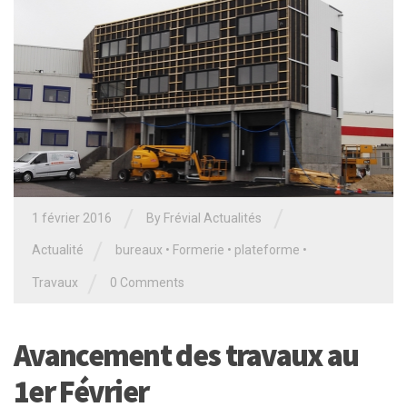
/
/
1 février 2016
By Frévial Actualités
/
Actualité
bureaux
•
Formerie
•
plateforme
•
/
Travaux
0 Comments
Avancement des travaux au
1er Février