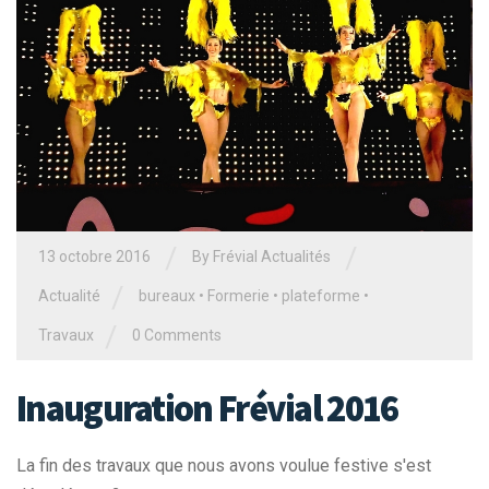
/
/
13 octobre 2016
By Frévial Actualités
/
Actualité
bureaux
•
Formerie
•
plateforme
•
/
Travaux
0 Comments
Inauguration Frévial 2016
La fin des travaux que nous avons voulue festive s'est