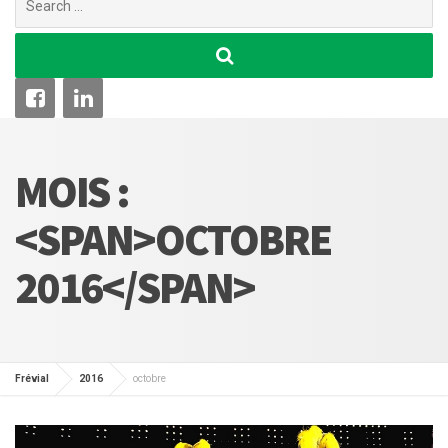
for:
MOIS :
<SPAN>OCTOBRE
2016</SPAN>
Frévial
2016
octobre