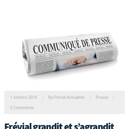
/
/
/
1 octobre 2016
By Frévial Actualités
Presse
0 Comments
Frévial grandit et s’agrandit