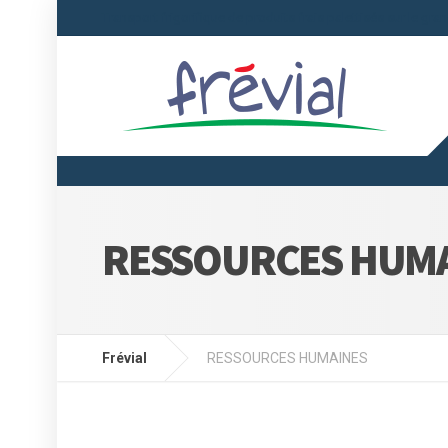
Transport frigorifique de produits frais palettisés sur le gra
RESSOURCES HUM
Frévial
RESSOURCES HUMAINES