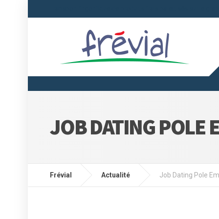
Transport frigorifique de produits frais palettisés sur le gra
JOB DATING POLE 
Frévial
Actualité
Job Dating Pole E