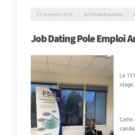
/
/
21 novembre 2018
By Frévial Actualités
Job Dating Pole Emploi 
Le 15
stage,
Cette 
candid