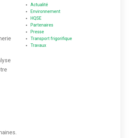
Actualité
Environnement
HQSE
Partenaires
Presse
merie
Transport frigorifique
Travaux
alyse
tre
maines.