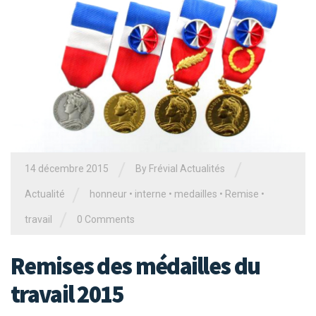
/
/
14 décembre 2015
By Frévial Actualités
/
Actualité
honneur
•
interne
•
medailles
•
Remise
•
/
travail
0 Comments
Remises des médailles du
travail 2015