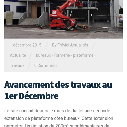
/
/
1 décembre 2015
By Frévial Actualités
/
Actualité
bureaux
•
Formerie
•
plateforme
•
/
Travaux
0 Comments
Avancement des travaux au
1er Décembre
Le site connaît depuis le mois de Juillet une seconde
extension de plateforme côté bureaux. Cette extension
permettra l’installation de 200m² supplémentaires de