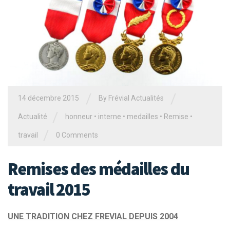
/
/
14 décembre 2015
By Frévial Actualités
/
Actualité
honneur
•
interne
•
medailles
•
Remise
•
/
travail
0 Comments
Remises des médailles du
travail 2015
UNE TRADITION CHEZ FREVIAL DEPUIS 2004