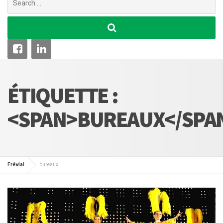
for:
ÉTIQUETTE :
<SPAN>BUREAUX</SPA
Frévial
bureaux