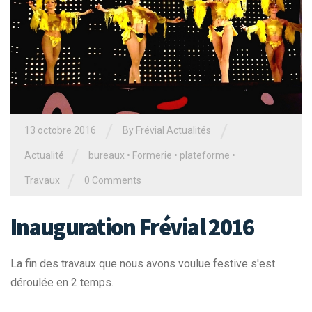
/
/
13 octobre 2016
By Frévial Actualités
/
Actualité
bureaux
•
Formerie
•
plateforme
•
/
Travaux
0 Comments
Inauguration Frévial 2016
La fin des travaux que nous avons voulue festive s'est
déroulée en 2 temps.