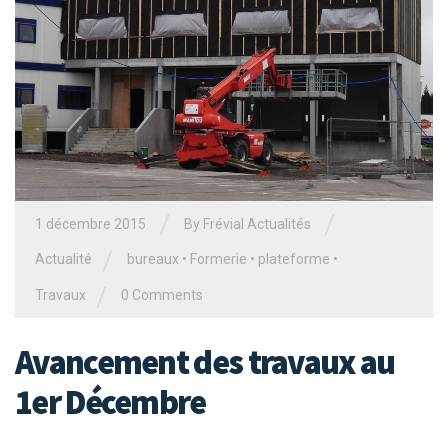
/
/
1 décembre 2015
By Frévial Actualités
/
Actualité
bureaux
•
Formerie
•
plateforme
•
/
Travaux
0 Comments
Avancement des travaux au
1er Décembre