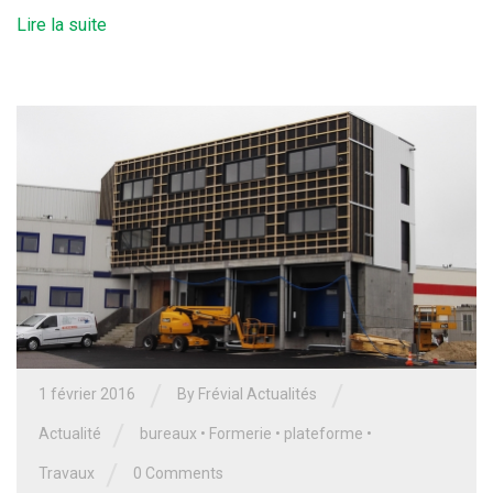
Lire la suite
/
/
1 février 2016
By Frévial Actualités
/
Actualité
bureaux
•
Formerie
•
plateforme
•
/
Travaux
0 Comments