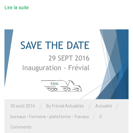
Lire la suite
/
/
/
30 août 2016
By Frévial Actualités
Actualité
/
bureaux
•
Formerie
•
plateforme
•
Travaux
0
Comments