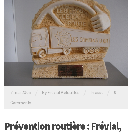
/
/
/
7 mai 2005
By Frévial Actualités
Presse
0
Comments
Prévention routière : Frévial,