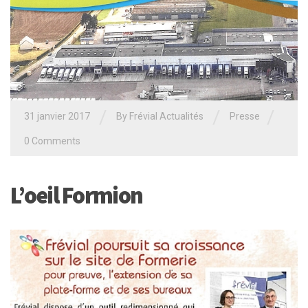
/
/
/
31 janvier 2017
By Frévial Actualités
Presse
0 Comments
L’oeil Formion