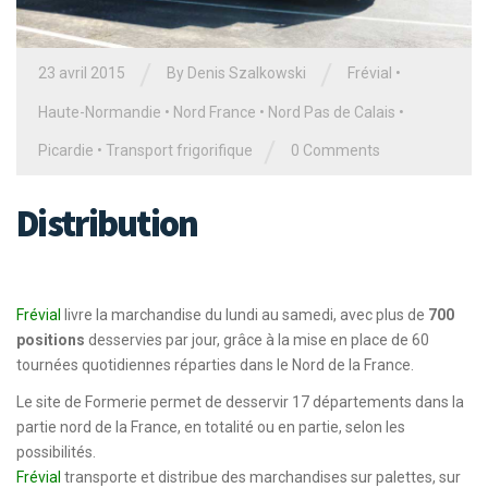
/
/
23 avril 2015
By Denis Szalkowski
Frévial
•
Haute-Normandie
•
Nord France
•
Nord Pas de Calais
•
/
Picardie
•
Transport frigorifique
0 Comments
Distribution
Frévial
livre la marchandise du lundi au samedi, avec plus de
700
positions
desservies par jour, grâce à la mise en place de 60
tournées quotidiennes réparties dans le Nord de la France.
Le site de Formerie permet de desservir 17 départements dans la
partie nord de la France, en totalité ou en partie, selon les
possibilités.
Frévial
transporte et distribue des marchandises sur palettes, sur