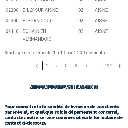
02200
BILLY SUR AISNE
02
AISNE
02300
BLERANCOURT
02
AISNE
02110
BOHAIN EN
02
AISNE
VERMANDOIS
Affichage des éléments 1 à 10 sur 1.209 éléments
…
❮
1
2
3
4
5
121
❯
DÉTAIL DU PLAN TRANSPORT
Pour connaître la faisabilité de livraison de vos clients
par Frévial, et quel que soit le département concerné,
contactez notre service commercial via le formulaire de
contact ci-dessous.