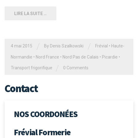
LIRE LA SUITE …
/
/
4 mai 2015
By Denis Szalkowski
Frévial
•
Haute-
Normandie
•
Nord France
•
Nord Pas de Calais
•
Picardie
•
/
Transport frigorifique
0 Comments
Contact
NOS COORDONÉES
Frévial Formerie