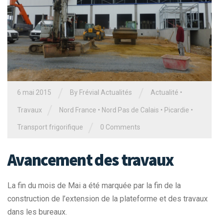
/
/
6 mai 2015
By Frévial Actualités
Actualité
•
/
Travaux
Nord France
•
Nord Pas de Calais
•
Picardie
•
/
Transport frigorifique
0 Comments
Avancement des travaux
La fin du mois de Mai a été marquée par la fin de la
construction de l’extension de la plateforme et des travaux
dans les bureaux.