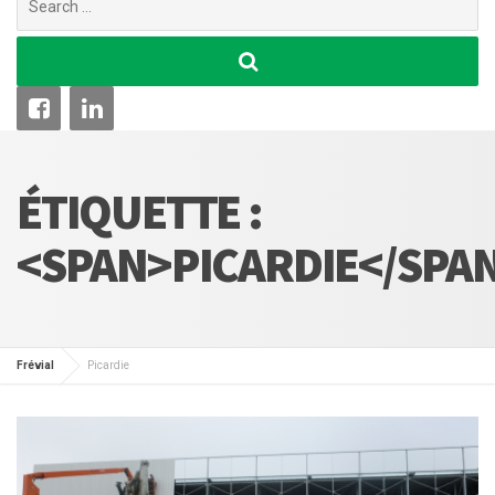
for:
ÉTIQUETTE :
<SPAN>PICARDIE</SPA
Frévial
Picardie